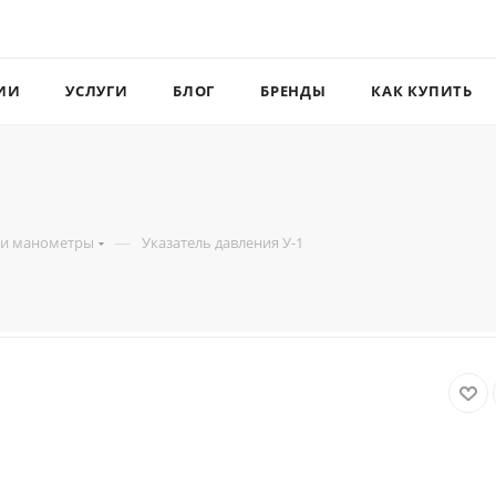
ИИ
УСЛУГИ
БЛОГ
БРЕНДЫ
КАК КУПИТЬ
—
 и манометры
Указатель давления У-1