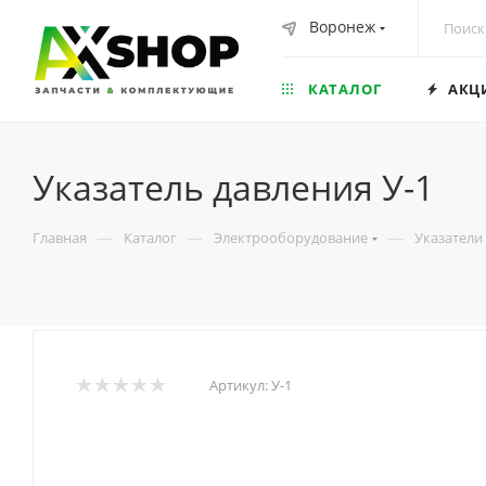
Воронеж
КАТАЛОГ
АКЦ
Указатель давления У-1
—
—
—
Главная
Каталог
Электрооборудование
Указатели
Артикул:
У-1