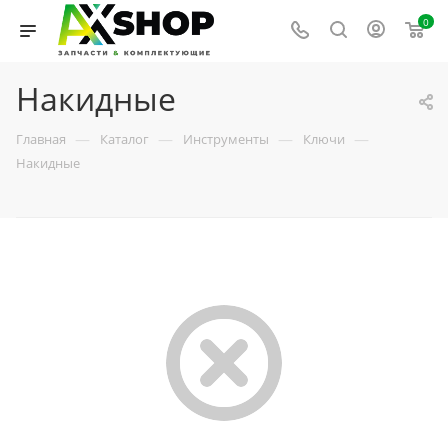
0
Накидные
—
—
—
—
Главная
Каталог
Инструменты
Ключи
Накидные