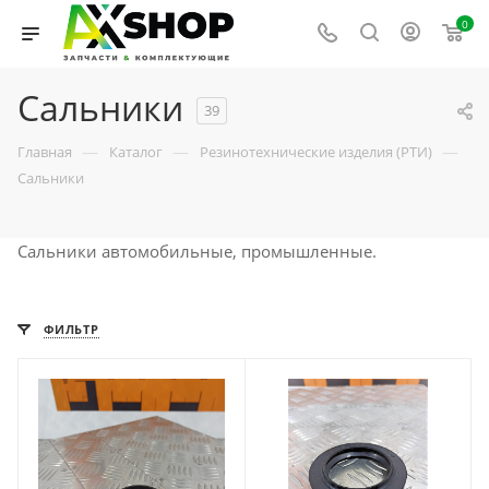
0
Сальники
39
—
—
—
Главная
Каталог
Резинотехнические изделия (РТИ)
Сальники
Сальники автомобильные, промышленные.
ФИЛЬТР