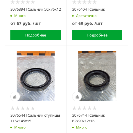
307639-П Сальник 50х76х12
307640-П Сальник
Много
Достаточно
от
67 руб.
/шт
от
69 руб.
/шт
Подробнее
Подробнее
307654-П Сальник ступицы
307674-П Сальник
115х145х15
62х90х12/16
Много
Много