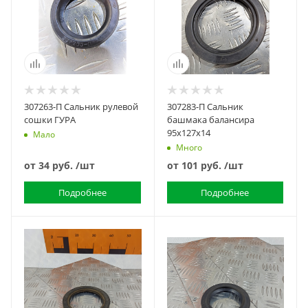
307263-П Сальник рулевой
307283-П Сальник
сошки ГУРА
башмака балансира
95х127х14
Мало
Много
от
34 руб.
/шт
от
101 руб.
/шт
Подробнее
Подробнее