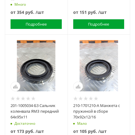
Много
от
354 руб.
/шт
от
151 руб.
/шт
Подробнее
Подробнее
201-1005034-Б3 Сальник
210-1701210-А Манжета с
коленвала ЯМЗ передний
пружиной в сборе
64х95х11
70х92х12/16
Достаточно
Мало
от
173 руб.
/шт
от
105 руб.
/шт