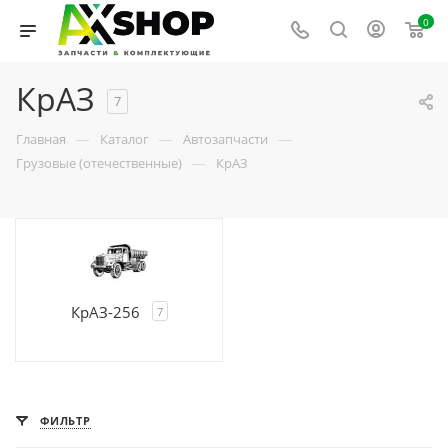
0
КрАЗ
7
—
—
—
Главная
Каталог
Автозапчасти
—
Грузовые (отечественные)
КрАЗ
КрАЗ-256
7
ФИЛЬТР