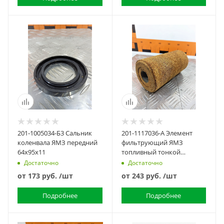
201-1005034-Б3 Сальник
201-1117036-А Элемент
коленвала ЯМЗ передний
фильтрующий ЯМЗ
64х95х11
топливный тонкой
очистки (опилки)
Достаточно
Достаточно
от
173 руб.
/шт
от
243 руб.
/шт
Подробнее
Подробнее