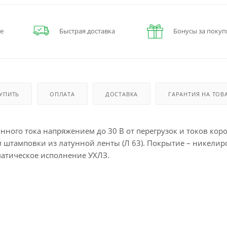
е
Быстрая доставка
Бонусы за покуп
КУПИТЬ
ОПЛАТА
ДОСТАВКА
ГАРАНТИЯ НА ТОВ
ного тока напряжением до 30 В от перегрузок и токов коро
 штамповки из латунной ленты (Л 63). Покрытие – никелир
матическое исполнение УХЛЗ.