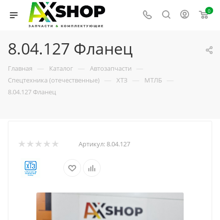
0
8.04.127 Фланец
—
—
—
Главная
Каталог
Автозапчасти
—
—
—
Спецтехника (отечественные)
ХТЗ
МТЛБ
8.04.127 Фланец
Артикул:
8.04.127