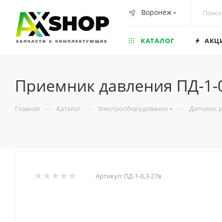
Воронеж
КАТАЛОГ
АКЦ
Приемник давления ПД-1-0
—
—
—
Главная
Каталог
Электрооборудование
Датчики, 
Артикул:
ПД-1-0,3-27в