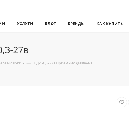
ИИ
УСЛУГИ
БЛОГ
БРЕНДЫ
КАК КУПИТЬ
,3-27в
—
реле и блоки
ПД-1-0,3-27в Приемник давления