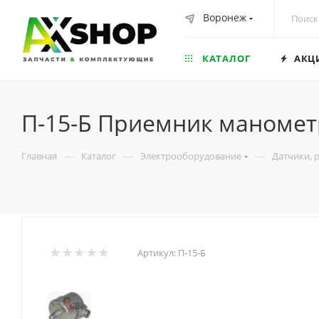
Воронеж
КАТАЛОГ
АКЦ
П-15-Б Приемник маномет
—
—
—
Главная
Каталог
Электрооборудование
Датчики, 
Артикул:
П-15-Б