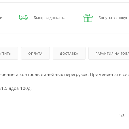
е
Быстрая доставка
Бонусы за покуп
КУПИТЬ
ОПЛАТА
ДОСТАВКА
ГАРАНТИЯ НА ТОВ
рение и контроль линейных перегрузок. Применяется в си
±1,5 ддо± 100д.
1/3