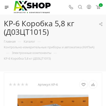
0
КР-6 Коробка 5,8 кг
(Д03ЦТ1015)
—
—
Главная
Каталог
Контрольно-измерительные приборы и автоматика (КИПиА)
—
—
Электронные компоненты
КР-6 Коробка 5,8 кг (Д03ЦТ1015)
Артикул:
КР-6