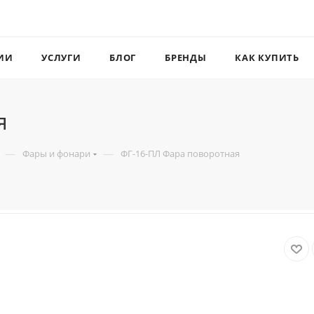
ИИ
УСЛУГИ
БЛОГ
БРЕНДЫ
КАК КУПИТЬ
я
—
—
Фары и фонари
ФГ-16-ПЛ Фара поворотная