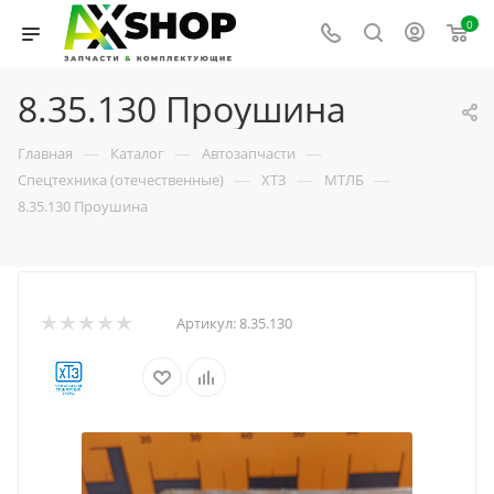
0
8.35.130 Проушина
—
—
—
Главная
Каталог
Автозапчасти
—
—
—
Спецтехника (отечественные)
ХТЗ
МТЛБ
8.35.130 Проушина
Артикул:
8.35.130