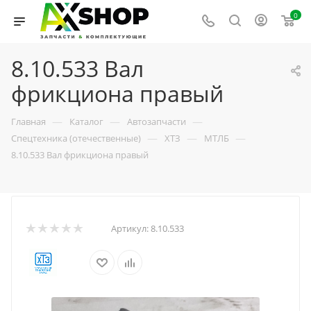
0
8.10.533 Вал
фрикциона правый
—
—
—
Главная
Каталог
Автозапчасти
—
—
—
Спецтехника (отечественные)
ХТЗ
МТЛБ
8.10.533 Вал фрикциона правый
Артикул:
8.10.533