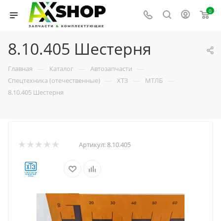
0
8.10.405 Шестерня
—
—
—
Главная
Каталог
Автозапчасти
—
—
—
Спецтехника (отечественные)
ХТЗ
МТЛБ
8.10.405 Шестерня
Артикул:
8.10.405