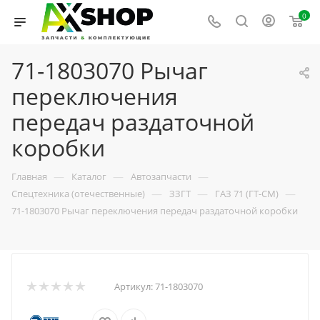
0
71-1803070 Рычаг
переключения
передач раздаточной
коробки
—
—
—
Главная
Каталог
Автозапчасти
—
—
—
Спецтехника (отечественные)
ЗЗГТ
ГАЗ 71 (ГТ-СМ)
71-1803070 Рычаг переключения передач раздаточной коробки
Артикул:
71-1803070