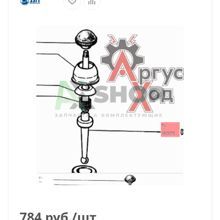
784
руб.
/шт