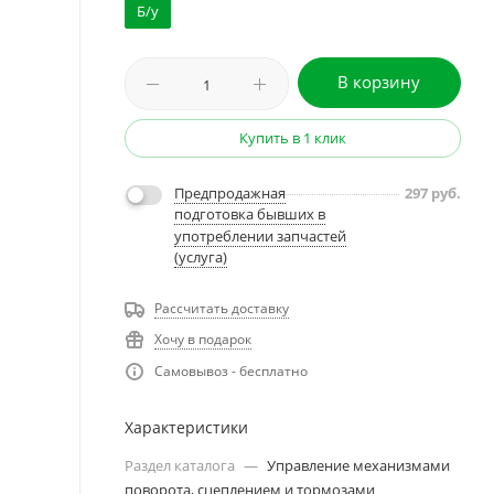
Б/у
В корзину
Купить в 1 клик
Предпродажная
297
руб.
подготовка бывших в
употреблении запчастей
(услуга)
Рассчитать доставку
Хочу в подарок
Самовывоз - бесплатно
Характеристики
Раздел каталога
—
Управление механизмами
поворота, сцеплением и тормозами