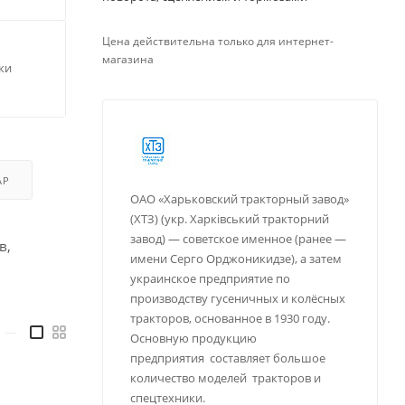
Цена действительна только для интернет-
магазина
ки
АР
ОАО «Харьковский тракторный завод»
(ХТЗ) (укр. Харківський тракторний
завод) — советское именное (ранее —
в,
имени Серго Орджоникидзе), а затем
украинское предприятие по
производству гусеничных и колёсных
тракторов, основанное в 1930 году.
—
Основную продукцию
предприятия составляет большое
количество моделей тракторов и
спецтехники.