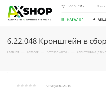
Воронеж
КАТАЛОГ
АКЦ
6.22.048 Кронштейн в сбо
—
—
—
Главная
Каталог
Автозапчасти
Спецтехника (отеч
Артикул:
6.22.048