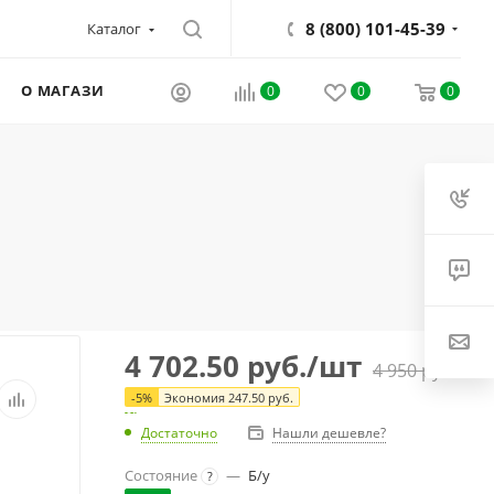
8 (800) 101-45-39
Каталог
О МАГАЗИНЕ
0
0
0
4 702.50
руб.
/шт
4 950
руб.
-
5
%
Экономия
247.50
руб.
Достаточно
Нашли дешевле?
Состояние
—
Б/у
?