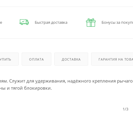
е
Быстрая доставка
Бонусы за покуп
КУПИТЬ
ОПЛАТА
ДОСТАВКА
ГАРАНТИЯ НА ТОВ
лям. Служит для удерживания, надёжного крепления рычаго
ны и тягой блокировки.
1/3