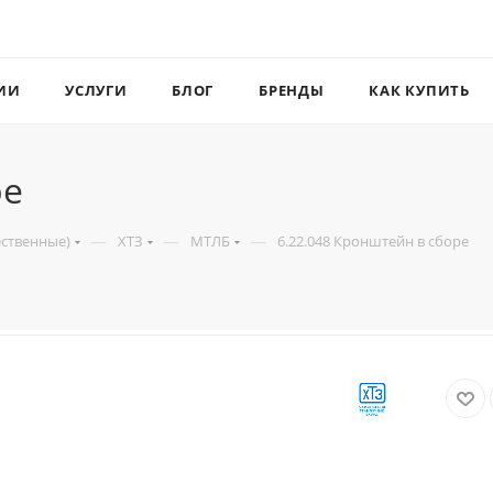
ИИ
УСЛУГИ
БЛОГ
БРЕНДЫ
КАК КУПИТЬ
ре
—
—
—
ественные)
ХТЗ
МТЛБ
6.22.048 Кронштейн в сборе