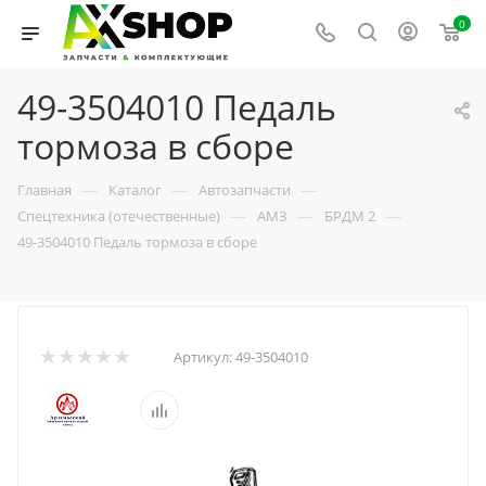
0
49-3504010 Педаль
тормоза в сборе
—
—
—
Главная
Каталог
Автозапчасти
—
—
—
Спецтехника (отечественные)
АМЗ
БРДМ 2
49-3504010 Педаль тормоза в сборе
Артикул:
49-3504010