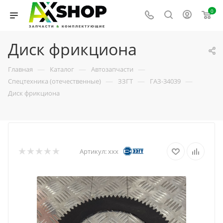
0
Диск фрикциона
—
—
—
Главная
Каталог
Автозапчасти
—
—
—
Спецтехника (отечественные)
ЗЗГТ
ГАЗ-34039
Диск фрикциона
Артикул:
ххх