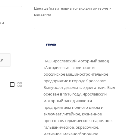
Цена действительна только для интернет-
магазина
ки
АР
ПАО Ярославский моторный завод
«Автодизель» - советское и
российское машиностроительное
предприятие в городе Ярославле.
—
Выпускает дизельные двигатели. Был
основан в 1916 году. Ярославский
моторный завод является
предприятием полного цикла и
включает литейное, кузнечное
прессовое, термическое, сварочное,
гальваническое, окрасочное,
метизное, механосборочное,