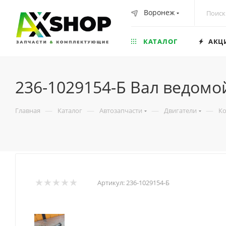
Воронеж
КАТАЛОГ
АКЦ
236-1029154-Б Вал ведомо
—
—
—
—
Главная
Каталог
Автозапчасти
Двигатели
Ко
Артикул:
236-1029154-Б