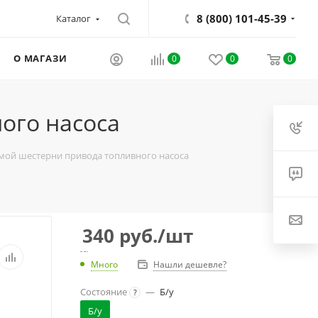
8 (800) 101-45-39
Каталог
О МАГАЗИНЕ
0
0
0
ого насоса
омой шестерни привода топливного насоса
340
руб.
/шт
Много
Нашли дешевле?
Состояние
—
Б/у
?
Б/у