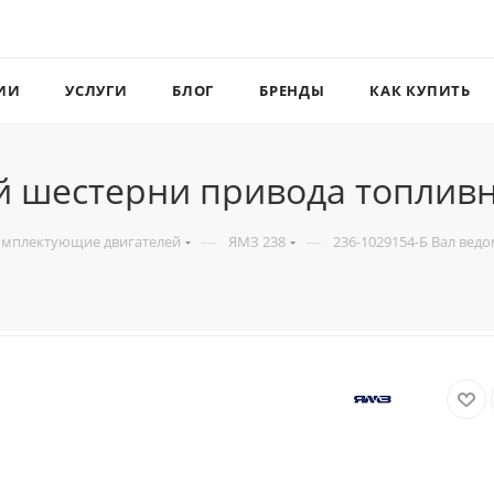
ИИ
УСЛУГИ
БЛОГ
БРЕНДЫ
КАК КУПИТЬ
й шестерни привода топливн
—
—
мплектующие двигателей
ЯМЗ 238
236-1029154-Б Вал вед