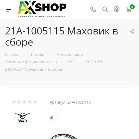
0
21А-1005115 Маховик в
сборе
—
—
—
Главная
Каталог
Автозапчасти
—
—
—
Легковые (отечественные)
УАЗ
УАЗ 3151
21А-1005115 Маховик в сборе
Артикул:
21А-1005115