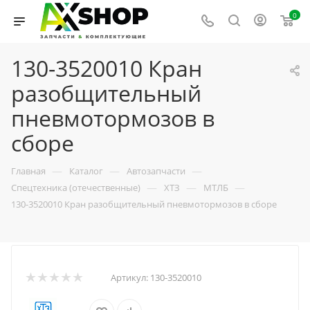
0
130-3520010 Кран
разобщительный
пневмотормозов в
сборе
—
—
—
Главная
Каталог
Автозапчасти
—
—
—
Спецтехника (отечественные)
ХТЗ
МТЛБ
130-3520010 Кран разобщительный пневмотормозов в сборе
Артикул:
130-3520010