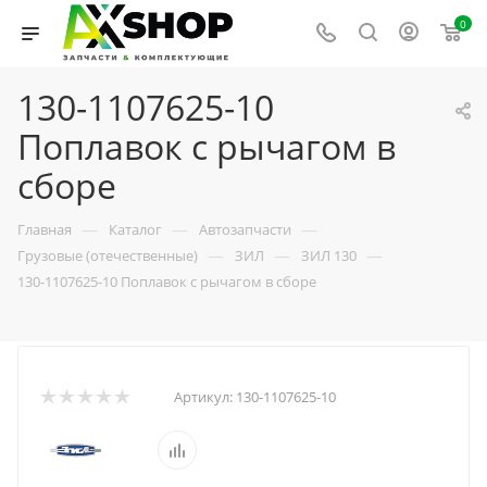
0
130-1107625-10
Поплавок с рычагом в
сборе
—
—
—
Главная
Каталог
Автозапчасти
—
—
—
Грузовые (отечественные)
ЗИЛ
ЗИЛ 130
130-1107625-10 Поплавок с рычагом в сборе
Артикул:
130-1107625-10