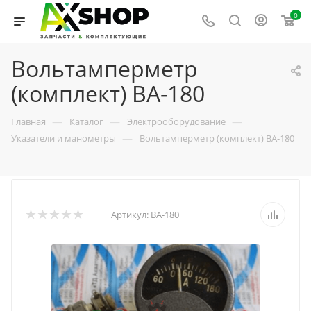
0
Вольтамперметр
(комплект) ВА-180
—
—
—
Главная
Каталог
Электрооборудование
—
Указатели и манометры
Вольтамперметр (комплект) ВА-180
Артикул:
ВА-180