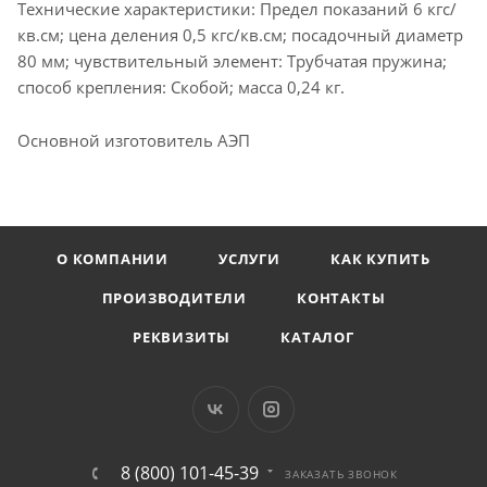
Технические характеристики: Предел показаний 6 кгс/
кв.см; цена деления 0,5 кгс/кв.см; посадочный диаметр
80 мм; чувствительный элемент: Трубчатая пружина;
способ крепления: Скобой; масса 0,24 кг.
Основной изготовитель АЭП
О КОМПАНИИ
УСЛУГИ
КАК КУПИТЬ
ПРОИЗВОДИТЕЛИ
КОНТАКТЫ
РЕКВИЗИТЫ
КАТАЛОГ
8 (800) 101-45-39
ЗАКАЗАТЬ ЗВОНОК