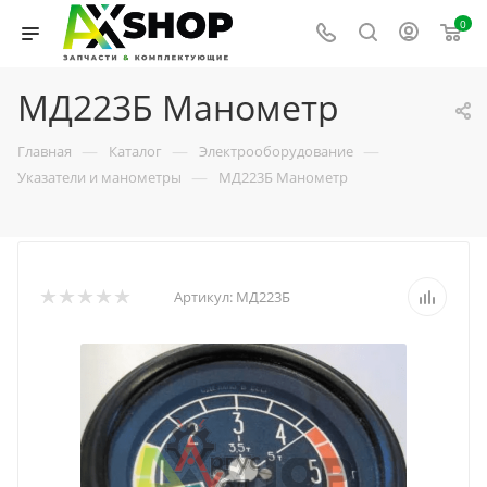
0
МД223Б Манометр
—
—
—
Главная
Каталог
Электрооборудование
—
Указатели и манометры
МД223Б Манометр
Артикул:
МД223Б