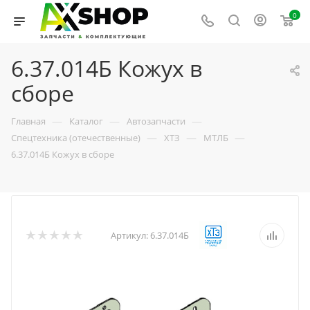
0
6.37.014Б Кожух в
сборе
—
—
—
Главная
Каталог
Автозапчасти
—
—
—
Спецтехника (отечественные)
ХТЗ
МТЛБ
6.37.014Б Кожух в сборе
Артикул:
6.37.014Б