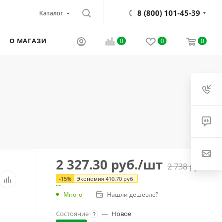
8 (800) 101-45-39
Каталог
О МАГАЗИНЕ
0
0
0
2 327.30
руб.
/шт
2 738
руб.
-
15
%
Экономия
410.70
руб.
Много
Нашли дешевле?
Состояние
—
Новое
?