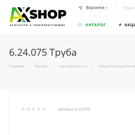
Воронеж
КАТАЛОГ
АКЦ
6.24.075 Труба
—
—
—
Главная
Каталог
Автозапчасти
Спецтехника (отеч
Артикул:
6.24.075