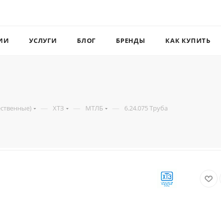
ИИ
УСЛУГИ
БЛОГ
БРЕНДЫ
КАК КУПИТЬ
—
—
—
ественные)
ХТЗ
МТЛБ
6.24.075 Труба