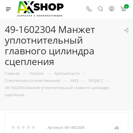
0
49-1602304 Манжет
уплотнительный
главного цилиндра
сцепления
—
—
—
Главная
Каталог
Автозапчасти
—
—
—
Спецтехника (отечественные)
АМЗ
БРДМ 2
49-1602304 Манжет уплотнительный главного цилиндра
сцепления
Артикул:
49-1602304