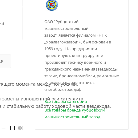
ОАО "Рубцовский
ки
машиностроительный
завод" является филиалом «НПК
„Уралвагонзавод“» , был основан в
1959 году. На предприятии
проектируют, конструируют и
АР
производят технику военного и
гражданского назначения (вездеходы,
тягачи, бронеавтомобили, ремонтные
машины, сельхозтехника,
утящего момента между полуосями.
снегоболотоходы).
ой замены изношенной оси сателлита —
Все товары категории
 и стабильную работу ходовой части вездехода.
Все товары бренда Рубцовский
машиностроительный завод
—