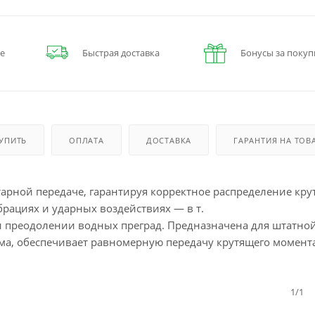
е
Быстрая доставка
Бонусы за покуп
КУПИТЬ
ОПЛАТА
ДОСТАВКА
ГАРАНТИЯ НА ТОВ
арной передаче, гарантируя корректное распределение кр
брациях и ударных воздействиях — в т.
ри преодолении водных преград. Предназначена для штатн
ма, обеспечивает равномерную передачу крутящего момента
1/1