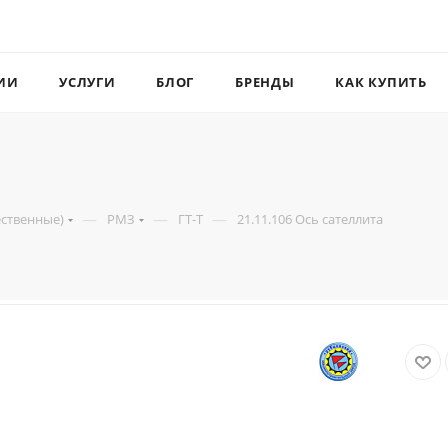
ИИ
УСЛУГИ
БЛОГ
БРЕНДЫ
КАК КУПИТЬ
—
—
—
ественные)
РМЗ
ГТ-Т
21.11.106 Ось сателлита