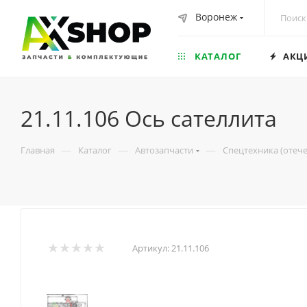
Воронеж
КАТАЛОГ
АКЦ
21.11.106 Ось сателлита
—
—
—
Главная
Каталог
Автозапчасти
Спецтехника (отеч
Артикул:
21.11.106