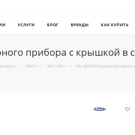
ИИ
УСЛУГИ
БЛОГ
БРЕНДЫ
КАК КУПИТЬ
рного прибора с крышкой в 
—
—
—
венные)
ЗИЛ
ЗИЛ 130
130-2805208 Корпус буксирног