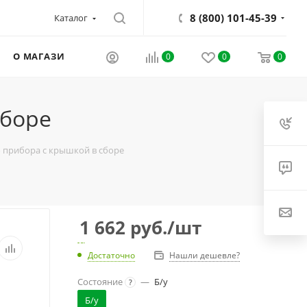
8 (800) 101-45-39
Каталог
О МАГАЗИНЕ
0
0
0
сборе
о прибора с крышкой в сборе
1 662
руб.
/шт
Достаточно
Нашли дешевле?
Состояние
—
Б/у
?
Б/у