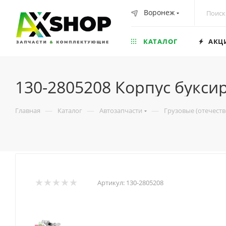
Воронеж
КАТАЛОГ
АКЦ
130-2805208 Корпус букси
—
—
—
Главная
Каталог
Автозапчасти
Грузовые (отечест
Артикул:
130-2805208