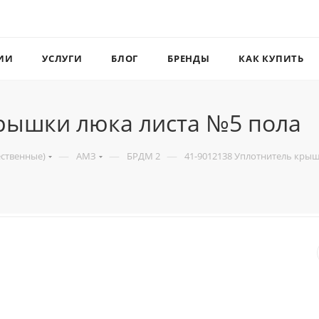
ИИ
УСЛУГИ
БЛОГ
БРЕНДЫ
КАК КУПИТЬ
крышки люка листа №5 пола
—
—
—
ественные)
АМЗ
БРДМ 2
41-9012138 Уплотнитель крыш