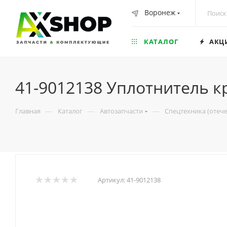
Воронеж
КАТАЛОГ
АКЦ
41-9012138 Уплотнитель 
—
—
—
Главная
Каталог
Автозапчасти
Спецтехника (отеч
Артикул:
41-9012138