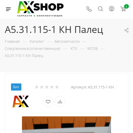
0
А5.31.115-1 КН Палец
—
—
—
Главная
Каталог
Автозапчасти
—
—
—
Спецтехника (отечественные)
ХТЗ
МТЛБ
А5.31.115-1 КН Палец
Хит
Артикул:
А5.31.115-1 КН