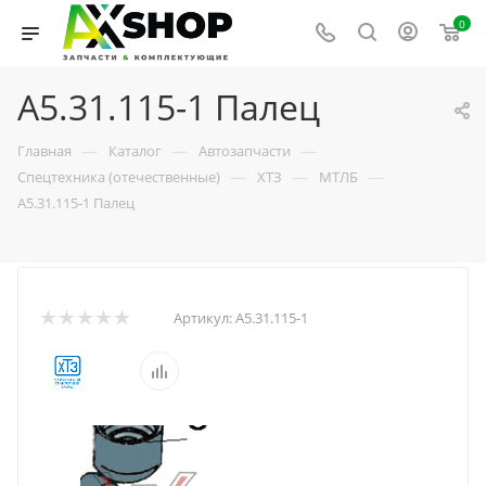
0
А5.31.115-1 Палец
—
—
—
Главная
Каталог
Автозапчасти
—
—
—
Спецтехника (отечественные)
ХТЗ
МТЛБ
А5.31.115-1 Палец
Артикул:
А5.31.115-1