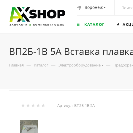
Воронеж
КАТАЛОГ
АКЦ
ВП2Б-1В 5А Вставка плавк
—
—
—
Главная
Каталог
Электрооборудование
Предохра
Артикул:
ВП2Б-1В 5А