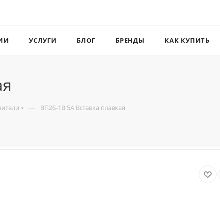
ИИ
УСЛУГИ
БЛОГ
БРЕНДЫ
КАК КУПИТЬ
ая
—
нители
ВП2Б-1В 5А Вставка плавкая