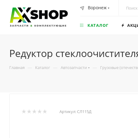
Воронеж
КАТАЛОГ
АКЦ
Редуктор стеклоочистител
—
—
—
Главная
Каталог
Автозапчасти
Грузовые (отечест
Артикул:
СЛ115Д