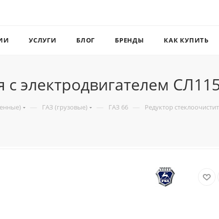
ИИ
УСЛУГИ
БЛОГ
БРЕНДЫ
КАК КУПИТЬ
я с электродвигателем СЛ11
—
—
—
венные)
ГАЗ (грузовые)
ГАЗ 66
Редуктор стеклоочистит