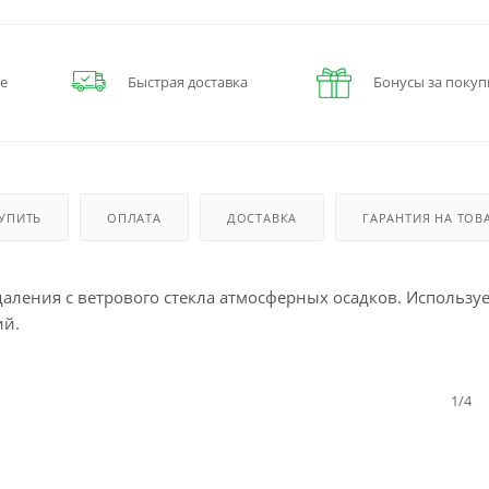
е
Быстрая доставка
Бонусы за покуп
КУПИТЬ
ОПЛАТА
ДОСТАВКА
ГАРАНТИЯ НА ТОВ
аления с ветрового стекла атмосферных осадков. Используе
ий.
1/4