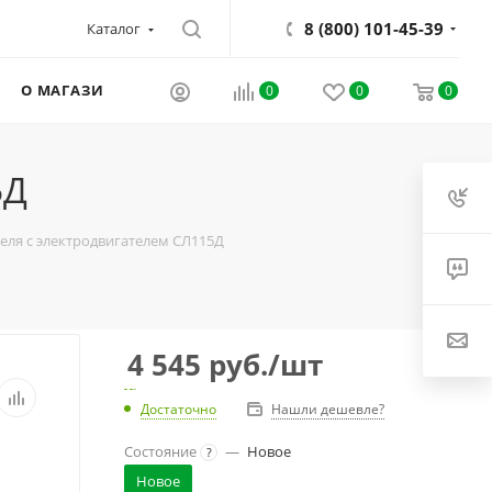
8 (800) 101-45-39
Каталог
О МАГАЗИНЕ
0
0
0
5Д
еля с электродвигателем СЛ115Д
4 545
руб.
/шт
Достаточно
Нашли дешевле?
Состояние
—
Новое
?
Новое