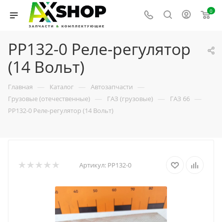
0
РР132-0 Реле-регулятор
(14 Вольт)
—
—
—
Главная
Каталог
Автозапчасти
—
—
—
Грузовые (отечественные)
ГАЗ (грузовые)
ГАЗ 66
РР132-0 Реле-регулятор (14 Вольт)
Артикул:
РР132-0