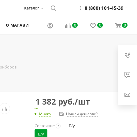
8 (800) 101-45-39
Каталог
О МАГАЗИНЕ
0
0
0
приборов
1 382
руб.
/шт
Много
Нашли дешевле?
Состояние
—
Б/у
?
Б/у