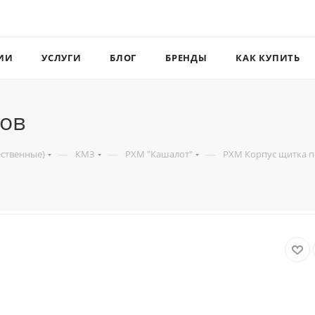
ИИ
УСЛУГИ
БЛОГ
БРЕНДЫ
КАК КУПИТЬ
ов
—
—
—
ественные)
КМЗ
РХМ "Кашалот"
РХМ Корпус щитка 