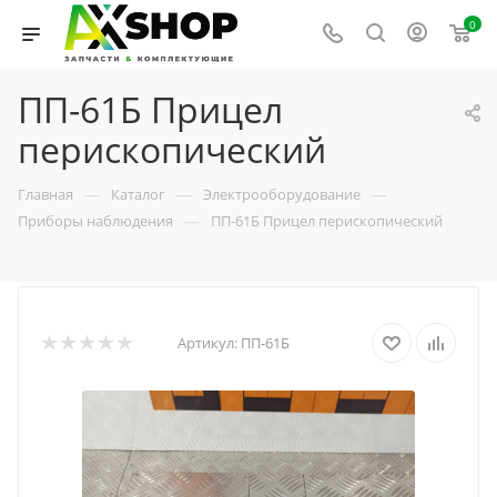
0
ПП-61Б Прицел
перископический
—
—
—
Главная
Каталог
Электрооборудование
—
Приборы наблюдения
ПП-61Б Прицел перископический
Артикул:
ПП-61Б