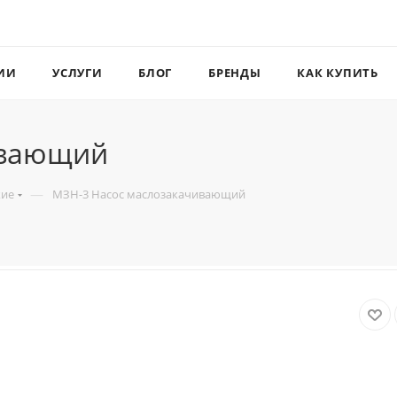
ИИ
УСЛУГИ
БЛОГ
БРЕНДЫ
КАК КУПИТЬ
ивающий
—
кие
МЗН-3 Насос маслозакачивающий