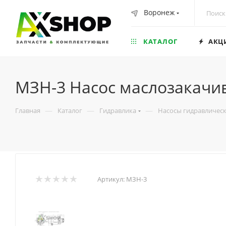
Воронеж
КАТАЛОГ
АКЦ
МЗН-3 Насос маслозакач
—
—
—
Главная
Каталог
Гидравлика
Насосы гидравличес
Артикул:
МЗН-3