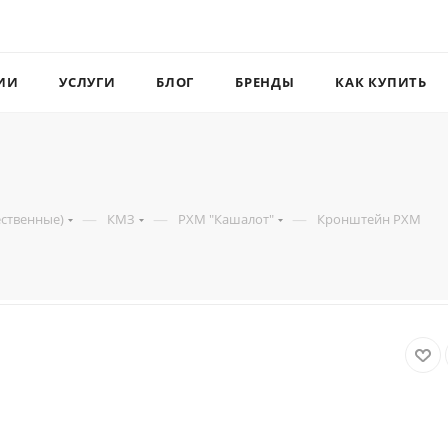
ИИ
УСЛУГИ
БЛОГ
БРЕНДЫ
КАК КУПИТЬ
—
—
—
ественные)
КМЗ
РХМ "Кашалот"
Кронштейн РХМ