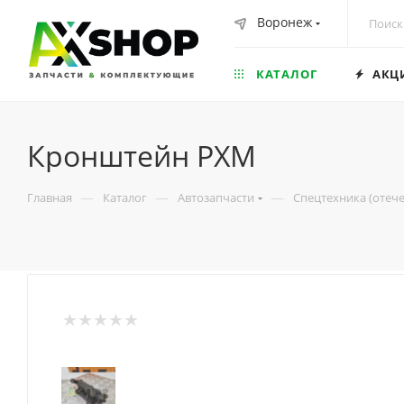
Воронеж
КАТАЛОГ
АКЦ
Кронштейн РХМ
—
—
—
Главная
Каталог
Автозапчасти
Спецтехника (отеч