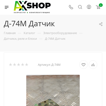
0
Д-74М Датчик
—
—
—
Главная
Каталог
Электрооборудование
—
Датчики, реле и блоки
Д-74М Датчик
Артикул:
Д-74М