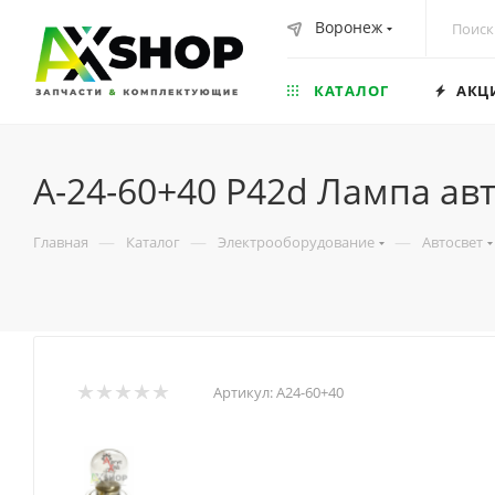
Воронеж
КАТАЛОГ
АКЦ
А-24-60+40 P42d Лампа а
—
—
—
Главная
Каталог
Электрооборудование
Автосвет
Артикул:
А24-60+40