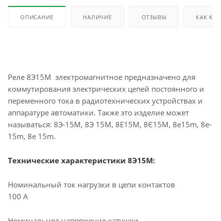
ОПИСАНИЕ
НАЛИЧИЕ
ОТЗЫВЫ
КАК КУ
Реле 8Э15М электромагнитное предназначено для
коммутирования электрических цепей постоянного и
переменного тока в радиотехнических устройствах и
аппаратуре автоматики. Также это изделие может
называться: 8Э-15М, 8Э 15М, 8Е15М, 8Є15М, 8e15m, 8e-
15m, 8e 15m.
Технические характеристики 8Э15М:
Номинальный ток нагрузки в цепи контактов
100 А
Номинальное напряжение катушки