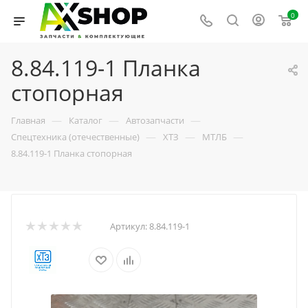
0
8.84.119-1 Планка
стопорная
—
—
—
Главная
Каталог
Автозапчасти
—
—
—
Спецтехника (отечественные)
ХТЗ
МТЛБ
8.84.119-1 Планка стопорная
Артикул:
8.84.119-1