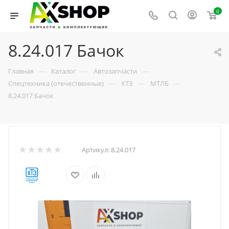
0
8.24.017 Бачок
—
—
—
Главная
Каталог
Автозапчасти
—
—
—
Спецтехника (отечественные)
ХТЗ
МТЛБ
8.24.017 Бачок
Артикул:
8.24.017