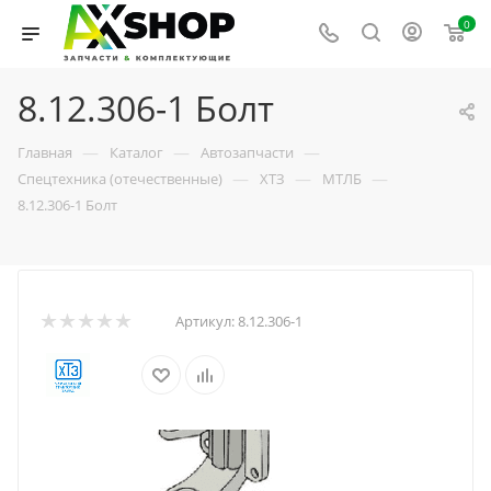
0
8.12.306-1 Болт
—
—
—
Главная
Каталог
Автозапчасти
—
—
—
Спецтехника (отечественные)
ХТЗ
МТЛБ
8.12.306-1 Болт
Артикул:
8.12.306-1