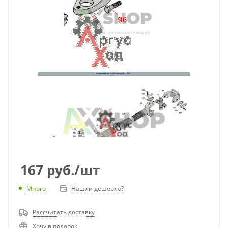
167
руб.
/шт
Много
Нашли дешевле?
Рассчитать доставку
Хочу в подарок