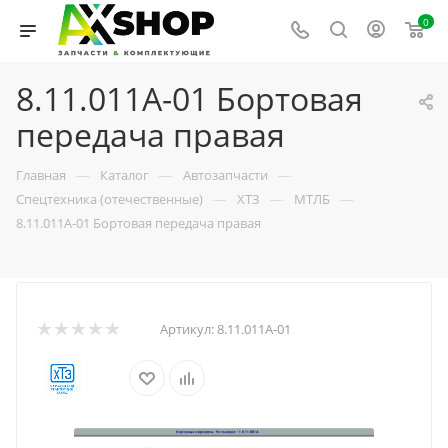
0
8.11.011А-01 Бортовая
передача правая
—
—
—
Главная
Каталог
Автозапчасти
—
—
—
Спецтехника (отечественные)
ХТЗ
МТЛБ
8.11.011А-01 Бортовая передача правая
Артикул:
8.11.011А-01