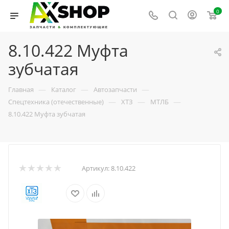
0
8.10.422 Муфта
зубчатая
—
—
—
Главная
Каталог
Автозапчасти
—
—
—
Спецтехника (отечественные)
ХТЗ
МТЛБ
8.10.422 Муфта зубчатая
Артикул:
8.10.422