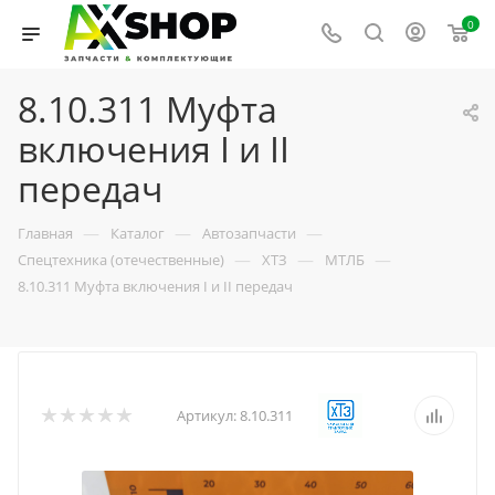
0
8.10.311 Муфта
включения I и II
передач
—
—
—
Главная
Каталог
Автозапчасти
—
—
—
Спецтехника (отечественные)
ХТЗ
МТЛБ
8.10.311 Муфта включения I и II передач
Артикул:
8.10.311