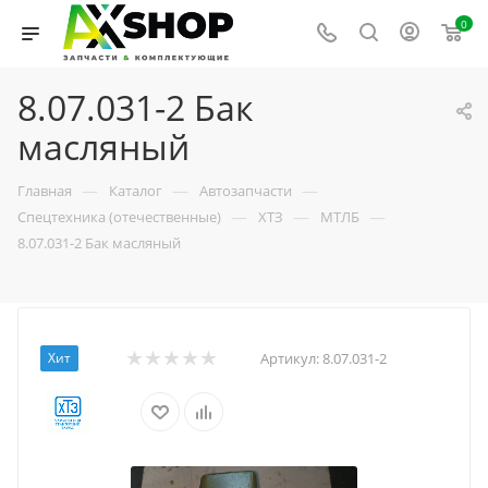
0
8.07.031-2 Бак
масляный
—
—
—
Главная
Каталог
Автозапчасти
—
—
—
Спецтехника (отечественные)
ХТЗ
МТЛБ
8.07.031-2 Бак масляный
Хит
Артикул:
8.07.031-2